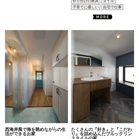
作り付けの家具
タイル
子育てに優しい
自宅で仕事
西海岸風で海を眺めながらの生
たくさんの『好き』と『こだわ
活ができるお家
り』を詰め込んだブルックリン
スタイルの家