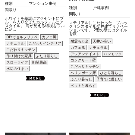
種別
マンション事例
種別
戸建事例
間取り
間取り
ホワイトを基調にアクセントにブ
ルーを入り交えたカルフォルニア
マテリアルにこだわった、ブルッ
スタイル。 海が見える環境をフル
クリンスタイルな戸建てリノベー
に活...
ションです。 2階の壁にはタイル
を数...
DIYでセルフリノベ
カフェ風
耐震も万全
天井が高い
ナチュラル
こだわりインテリア
カフェ風
ナチュラル
こだわりキッチン
アジアンテイスト
ハンモック
作り付けの家具
ふたり暮らし
コンクリート壁
スローライフ
眺望最高
こだわりキッチン
水辺の住まい
ヘリンボーン床
ひとり暮らし
ふたり暮らし
子育てに優しい
ペットと暮らす