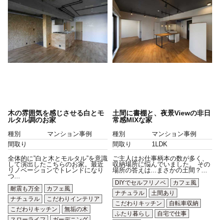
木の雰囲気を感じさせる白とモ
土間に書棚と、夜景Viewの非日
ルタル調のお家
常感MIXな家
種別
マンション事例
種別
マンション事例
間取り
間取り
1LDK
全体的に”白と木とモルタル”を意識
ご主人はお仕事柄本の数が多く、
して演出したこちらのお家。最近
収納場所に悩んでいました。 その
リノベーションでトレンドになり
場所の答えは...まさかの土間？...
つ...
DIYでセルフリノベ
カフェ風
耐震も万全
カフェ風
ナチュラル
土間あり
ナチュラル
こだわりインテリア
こだわりキッチン
自転車収納
こだわりキッチン
無垢の木
ふたり暮らし
自宅で仕事
スローライフ
ガーデニング