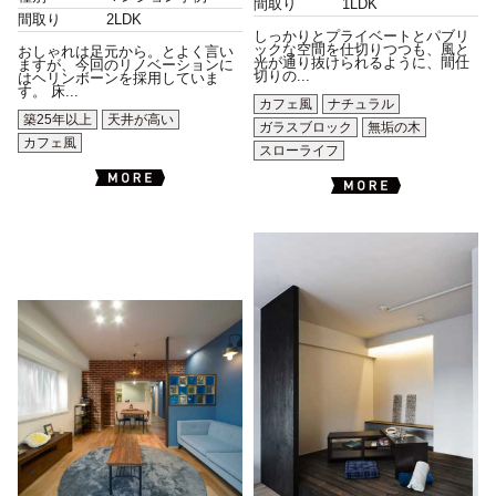
間取り
1LDK
間取り
2LDK
しっかりとプライベートとパブリ
ックな空間を仕切りつつも、風と
おしゃれは足元から。とよく言い
光が通り抜けられるように、間仕
ますが、今回のリノベーションに
切りの...
はヘリンボーンを採用していま
す。 床...
カフェ風
ナチュラル
築25年以上
天井が高い
ガラスブロック
無垢の木
カフェ風
スローライフ