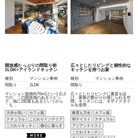
開放感たっぷりの間取り術
広々としたリビングと個性的な
2LDK+アイランドキッチン
キッチンを持つお家
種別
マンション事例
種別
マンション事例
間取り
2LDK
間取り
マンション面積約70m2という広さ
広々としたリビングに書斎を設
での、この開放感のあるリビン
け、家族の繋がりが感じられる空
グ。他に2部屋もあるというから
間。キッチンには、モザイクタイ
「え...
ルを使用...
天井が高い
カフェ風
耐震も万全
カフェ風
ナチュラル
こだわりインテリア
和テイスト
ナチュラル
こだわりキッチン
都心に暮らす
アジアンテイスト
こだわりキッチン