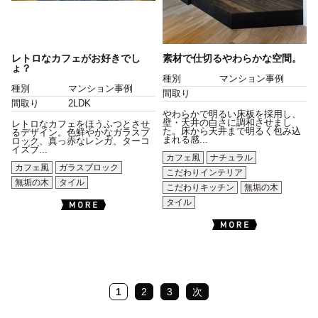
レトロなカフェがお好きでし
素材で仕切るやわらかな空間。
ょ？
種別
マンション事例
種別
マンション事例
間取り
間取り
2LDK
やわらかで明るい床板を採用し、
壁・天井の白さに調和させまし
レトロなカフェをほうふつとさせ
た。床から天井まで明るく包み込
るデザイン。色鮮やかなガラスブ
まれる感...
ロック、真っ赤なレンガ、ターコ
イズブ...
カフェ風
ナチュラル
カフェ風
ガラスブロック
こだわりインテリア
無垢の木
タイル
こだわりキッチン
無垢の木
タイル
1
2
3
次