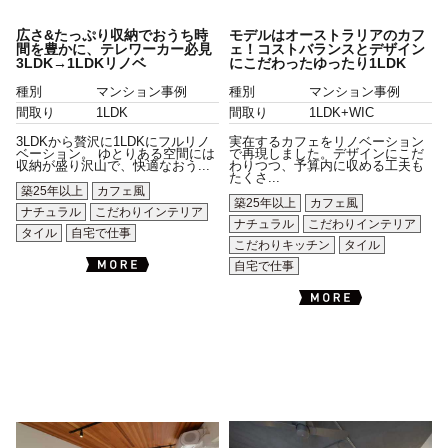
広さ&たっぷり収納でおうち時
モデルはオーストラリアのカフ
間を豊かに、テレワーカー必見
ェ！コストバランスとデザイン
3LDK→1LDKリノベ
にこだわったゆったり1LDK
種別
マンション事例
種別
マンション事例
間取り
1LDK
間取り
1LDK+WIC
3LDKから贅沢に1LDKにフルリノ
実在するカフェをリノベーション
ベーション。 ゆとりある空間には
で再現しました。デザインにこだ
収納が盛り沢山で、快適なおう...
わりつつ、予算内に収める工夫も
たくさ...
築25年以上
カフェ風
築25年以上
カフェ風
ナチュラル
こだわりインテリア
ナチュラル
こだわりインテリア
タイル
自宅で仕事
こだわりキッチン
タイル
自宅で仕事