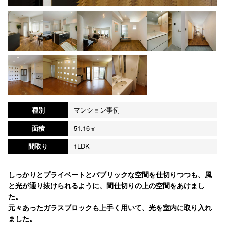
種別
マンション事例
面積
51.16㎡
間取り
1LDK
しっかりとプライベートとパブリックな空間を仕切りつつも、風
と光が通り抜けられるように、間仕切りの上の空間をあけまし
た。
元々あったガラスブロックも上手く用いて、光を室内に取り入れ
ました。