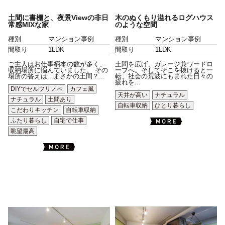
土間に書棚と、夜景Viewの非日
木のぬくもり溢れるログハウス
常感MIXな家
のような空間
種別
マンション事例
種別
マンション事例
間取り
1LDK
間取り
1LDK
ご主人はお仕事柄本の数が多く、
土間を広げ、ガレージ兼ワードロ
収納場所に悩んでいました。 その
ーブへ。そしてそこを抜けると一
場所の答えは...まさかの土間？...
転、社会の荒波にもまれた日々の
疲れを...
DIYでセルフリノベ
カフェ風
天井が高い
ナチュラル
ナチュラル
土間あり
自転車収納
ひとり暮らし
こだわりキッチン
自転車収納
ふたり暮らし
自宅で仕事
眺望最高