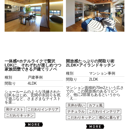
一体感×ホテルライクで贅沢
開放感たっぷりの間取り術
LDKに、それぞれが楽しめつつ
2LDK+アイランドキッチン
家族団欒できる戸建てリノベ
種別
マンション事例
種別
戸建事例
間取り
2LDK
間取り
4LDK
マンション面積約70m2という広さ
での、この開放感のあるリビン
ショールームのような洗練された
グ。他に2部屋もあるというから
LDKをはじめ、玄関や水回りを色
「え...
で遊ぶなど、さまざまなテイスト
を楽...
天井が高い
カフェ風
和テイスト
こだわりインテリア
ナチュラル
こだわりインテリア
こだわりキッチン
こだわりキッチン
都心に暮らす