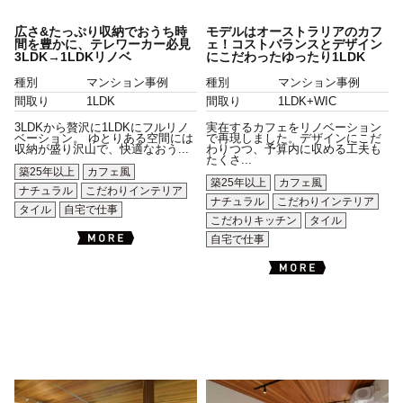
広さ&たっぷり収納でおうち時
モデルはオーストラリアのカフ
間を豊かに、テレワーカー必見
ェ！コストバランスとデザイン
3LDK→1LDKリノベ
にこだわったゆったり1LDK
種別
マンション事例
種別
マンション事例
間取り
1LDK
間取り
1LDK+WIC
3LDKから贅沢に1LDKにフルリノ
実在するカフェをリノベーション
ベーション。 ゆとりある空間には
で再現しました。デザインにこだ
収納が盛り沢山で、快適なおう...
わりつつ、予算内に収める工夫も
たくさ...
築25年以上
カフェ風
築25年以上
カフェ風
ナチュラル
こだわりインテリア
ナチュラル
こだわりインテリア
タイル
自宅で仕事
こだわりキッチン
タイル
自宅で仕事