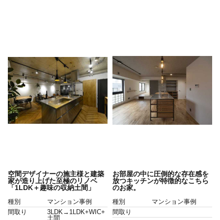
空間デザイナーの施主様と建築
お部屋の中に圧倒的な存在感を
家が造り上げた至極のリノベ
放つキッチンが特徴的なこちら
「1LDK＋趣味の収納土間」
のお家。
種別
マンション事例
種別
マンション事例
間取り
3LDK→1LDK+WIC+
間取り
土間