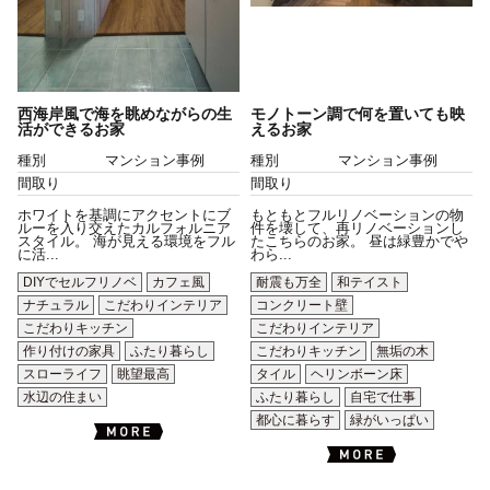
西海岸風で海を眺めながらの生
モノトーン調で何を置いても映
活ができるお家
えるお家
種別
マンション事例
種別
マンション事例
間取り
間取り
ホワイトを基調にアクセントにブ
もともとフルリノベーションの物
ルーを入り交えたカルフォルニア
件を壊して、再リノベーションし
スタイル。 海が見える環境をフル
たこちらのお家。 昼は緑豊かでや
に活...
わら...
DIYでセルフリノベ
カフェ風
耐震も万全
和テイスト
ナチュラル
こだわりインテリア
コンクリート壁
こだわりキッチン
こだわりインテリア
作り付けの家具
ふたり暮らし
こだわりキッチン
無垢の木
スローライフ
眺望最高
タイル
ヘリンボーン床
水辺の住まい
ふたり暮らし
自宅で仕事
都心に暮らす
緑がいっぱい