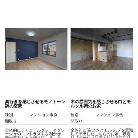
奥行きを感じさせるモノトーン
木の雰囲気を感じさせる白とモ
調の空間
ルタル調のお家
種別
マンション事例
種別
マンション事例
間取り
間取り
全体的にチャコールグレーとグレ
全体的に”白と木とモルタル”を意識
ージュのコントラストを利かせ、
して演出したこちらのお家。最近
統一感をもった作りにしました。
リノベーションでトレンドになり