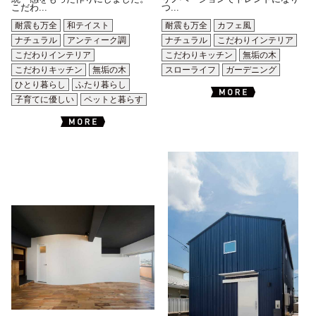
こだわ...
つ...
耐震も万全
和テイスト
耐震も万全
カフェ風
ナチュラル
アンティーク調
ナチュラル
こだわりインテリア
こだわりインテリア
こだわりキッチン
無垢の木
こだわりキッチン
無垢の木
スローライフ
ガーデニング
ひとり暮らし
ふたり暮らし
子育てに優しい
ペットと暮らす