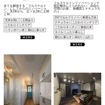
フルスケルトンリノベーションで
全てを解体する「フルスケルト
固定概念にとらわれない、自由な
ン」にしてからのリノベーショ
空間のお家。 無機質とナチュラル
ン。3LDKから、広々1LDKに土間
のミ...
とW...
DIYでセルフリノベ
耐震も万全
天井が高い
土間あり
ナチュラル
こだわりインテリア
こだわりインテリア
こだわりキッチン
無垢の木
ヘリンボーン床
都心に暮らす
タイル
ふたり暮らし
都心に暮らす
緑がいっぱい