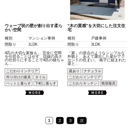
ウェーブ状の壁が創り出す柔ら
“木の質感”を大切にした注文住
かい空間
宅
種別
マンション事例
種別
戸建事例
間取り
1LDK
間取り
3LDK
4匹の大切な家族も… 完全に空間
「家」の原点のようなシンプルな
を仕切ることはせず、目線の高さ
外観と、あえて露出した梁がアク
の仕切りにすることで4匹の猫ちゃ
セントの住まい。 格子に組まれた
ん...
梁と...
こだわりインテリア
庭あり
ナチュラル
作り付けの家具
タイル
こだわりインテリア
ペットと暮らす
下町に暮らす
こだわりキッチン
眺望最高
1
2
3
次