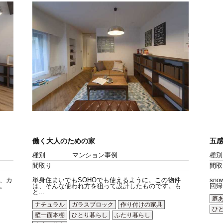
働く大人のための家
五感
種別
マンション事例
種別
間取り
間取
、カ
単身住まいでもSOHOでも使えるように。この物件
sn
。
は、そんな使われ方を狙って設計したものです。も
回帰を
と...
庭
ナチュラル
ガラスブロック
作り付けの家具
ひ
壁一面本棚
ひとり暮らし
ふたり暮らし