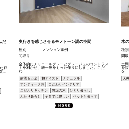
んだ
奥行きを感じさせるモノトーン調の空間
木
種別
マンション事例
種別
間取り
間取
全体的にチャコールグレーとグレージュのコントラス
土間
トを利かせ、統一感をもった作りにしました。こだ
を抜
な戸
わ...
を...
..
耐震も万全
和テイスト
ナチュラル
天
アンティーク調
こだわりインテリア
こだわりキッチン
無垢の木
ひとり暮らし
ふたり暮らし
子育てに優しい
ペットと暮らす