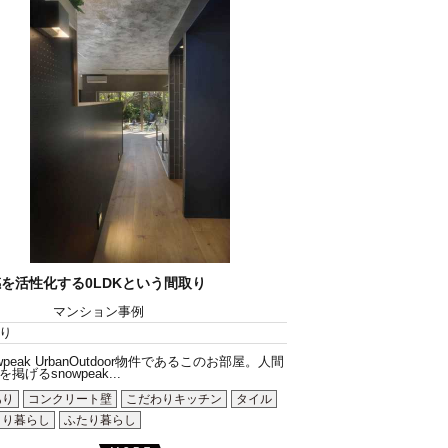
を活性化する0LDKという間取り
マンション事例
り
owpeak UrbanOutdoor物件であるこのお部屋。人間
掲げるsnowpeak...
あり
コンクリート壁
こだわりキッチン
タイル
とり暮らし
ふたり暮らし