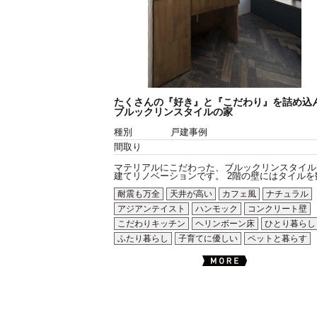
たくさんの『好き』と『こだわり』を詰め込
ブルックリンスタイルの家
種別
戸建事例
間取り
マテリアルにこだわった、ブルックリンスタイル
建てリノベーションです。 2階の壁にはタイルを数.
耐震も万全
天井が高い
カフェ風
ナチュラル
アジアンテイスト
ハンモック
コンクリート壁
こだわりキッチン
ヘリンボーン床
ひとり暮らし
ふたり暮らし
子育てに優しい
ペットと暮らす