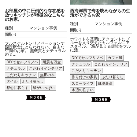
お部屋の中に圧倒的な存在感を
西海岸風で海を眺めながらの生
放つキッチンが特徴的なこちら
活ができるお家
のお家。
種別
マンション事例
種別
マンション事例
間取り
間取り
ホワイトを基調にアクセントにブ
ルーを入り交えたカルフォルニア
フルスケルトンリノベーションで
スタイル。 海が見える環境をフル
固定概念にとらわれない、自由な
に活...
空間のお家。 無機質とナチュラル
のミ...
DIYでセルフリノベ
カフェ風
DIYでセルフリノベ
耐震も万全
ナチュラル
こだわりインテリア
ナチュラル
こだわりインテリア
こだわりキッチン
こだわりキッチン
無垢の木
作り付けの家具
ふたり暮らし
タイル
ふたり暮らし
スローライフ
眺望最高
都心に暮らす
緑がいっぱい
水辺の住まい