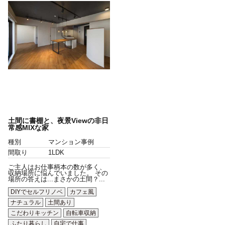
土間に書棚と、夜景Viewの非日
常感MIXな家
種別
マンション事例
間取り
1LDK
ご主人はお仕事柄本の数が多く、
収納場所に悩んでいました。 その
場所の答えは...まさかの土間？...
DIYでセルフリノベ
カフェ風
ナチュラル
土間あり
こだわりキッチン
自転車収納
ふたり暮らし
自宅で仕事