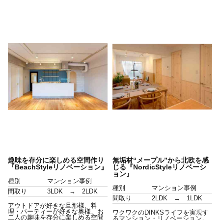
趣味を存分に楽しめる空間作り
無垢材“メープル”から北欧を感
『BeachStyleリノベーション』
じる『NordicStyleリノベーシ
ョン』
種別
マンション事例
種別
マンション事例
間取り
3LDK → 2LDK
間取り
2LDK → 1LDK
アウトドアが好きな旦那様、料
理・パーティーが好きな奥様、お
ワクワクのDINKSライフを実現す
二人の趣味を存分に楽しめる空間
るマンション・リノベーション。