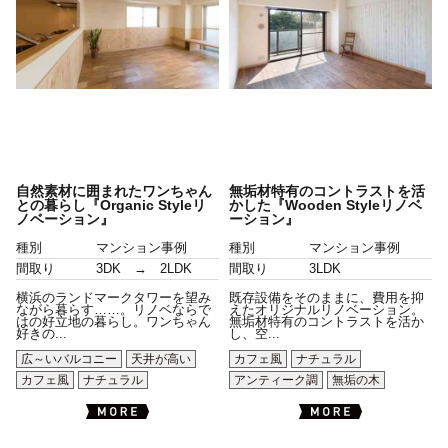
自然素材に囲まれたワンちゃん
無垢材特有のコントラストを活
との暮らし『Organic Styleリ
かした『Wooden Styleリノベ
ノベーション』
ーション』
種別
マンション事例
種別
マンション事例
間取り
3DK → 2LDK
間取り
3LDK
横浜のランドマークタワーを望み
既存設備をそのままに、費用を抑
ながら暮らす……。リノベならで
えたオリジナルリノベーション。
はの好立地の暮らし。ワンちゃん
無垢材特有のコントラストを活か
好きの...
し、空...
広～いバルコニー
天井が高い
カフェ風
ナチュラル
カフェ風
ナチュラル
アンティーク調
無垢の木