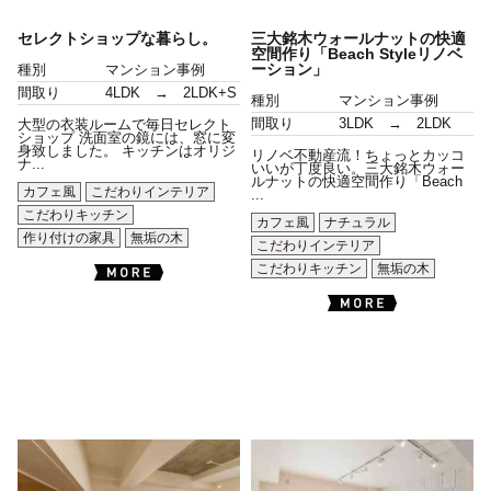
セレクトショップな暮らし。
三大銘木ウォールナットの快適
空間作り「Beach Styleリノベ
ーション」
種別
マンション事例
間取り
4LDK → 2LDK+S
種別
マンション事例
間取り
3LDK → 2LDK
大型の衣装ルームで毎日セレクト
ショップ 洗面室の鏡には、窓に変
身致しました。 キッチンはオリジ
リノベ不動産流！ちょっとカッコ
ナ...
いいが丁度良い。三大銘木ウォー
ルナットの快適空間作り「Beach
カフェ風
こだわりインテリア
...
こだわりキッチン
カフェ風
ナチュラル
作り付けの家具
無垢の木
こだわりインテリア
こだわりキッチン
無垢の木