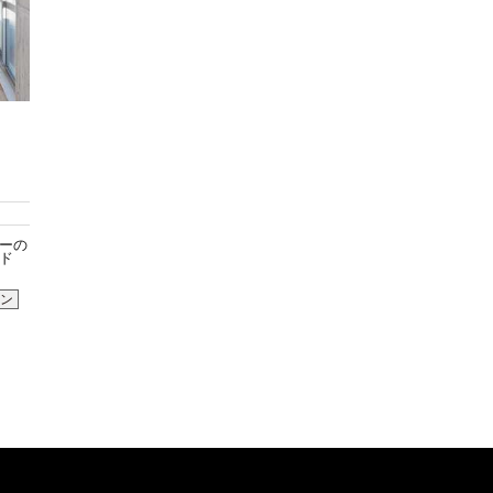
ーの
ド
ン