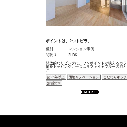
ポイントは、2つトビラ。
種別
マンション事例
間取り
2LDK
開放的なリビングに、ワンポイントが映えるカラ
扉をトッピング。一つはサファイヤブルーの扉と
ア...
築25年以上
団地リノベーション
こだわりキッチ
無垢の木