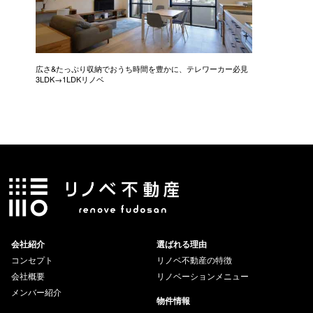
広さ&たっぷり収納でおうち時間を豊かに、テレワーカー必見
モデルは
3LDK→1LDKリノベ
にこだわっ
会社紹介
選ばれる理由
コンセプト
リノベ不動産の特徴
会社概要
リノベーションメニュー
メンバー紹介
物件情報