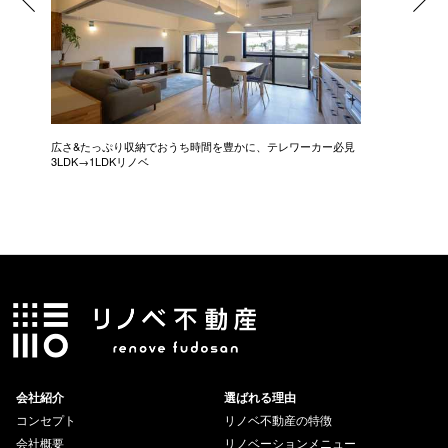
広さ&たっぷり収納でおうち時間を豊かに、テレワーカー必見
モデルは
3LDK→1LDKリノベ
にこだわっ
会社紹介
選ばれる理由
コンセプト
リノベ不動産の特徴
会社概要
リノベーションメニュー